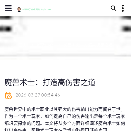
13594780181
游戏中心
酒泉市元殊之涧277号
diyipingpai@www.j9.com
首页
游戏中心
魔兽术士：打造高伤害之道
魔兽术士：打造高伤害之道
2026-03-27 00:54:46
魔兽世界中的术士职业以其强大的伤害输出能力而闻名于世。
作为一个术士玩家，如何提高自己的伤害输出是每个术士玩家
都想要探索的问题。本文将从多个方面详细阐述魔兽术士如何
打出高伤害，帮助术士玩家在游戏中取得更好的表现。