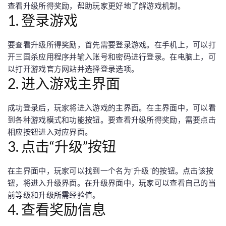
查看升级所得奖励，帮助玩家更好地了解游戏机制。
1. 登录游戏
要查看升级所得奖励，首先需要登录游戏。在手机上，可以打
开三国杀应用程序并输入账号和密码进行登录。在电脑上，可
以打开游戏官方网站并选择登录选项。
2. 进入游戏主界面
成功登录后，玩家将进入游戏的主界面。在主界面中，可以看
到各种游戏模式和功能按钮。要查看升级所得奖励，需要点击
相应按钮进入对应界面。
3. 点击“升级”按钮
在主界面中，玩家可以找到一个名为“升级”的按钮。点击该按
钮，将进入升级界面。在升级界面中，玩家可以查看自己的当
前等级和升级所需经验值。
4. 查看奖励信息