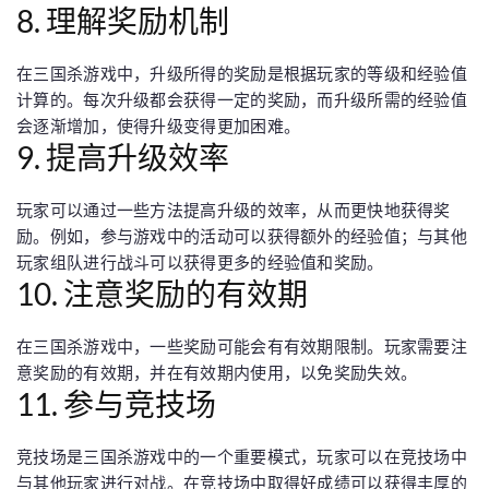
8. 理解奖励机制
在三国杀游戏中，升级所得的奖励是根据玩家的等级和经验值
计算的。每次升级都会获得一定的奖励，而升级所需的经验值
会逐渐增加，使得升级变得更加困难。
9. 提高升级效率
玩家可以通过一些方法提高升级的效率，从而更快地获得奖
励。例如，参与游戏中的活动可以获得额外的经验值；与其他
玩家组队进行战斗可以获得更多的经验值和奖励。
10. 注意奖励的有效期
在三国杀游戏中，一些奖励可能会有有效期限制。玩家需要注
意奖励的有效期，并在有效期内使用，以免奖励失效。
11. 参与竞技场
竞技场是三国杀游戏中的一个重要模式，玩家可以在竞技场中
与其他玩家进行对战。在竞技场中取得好成绩可以获得丰厚的