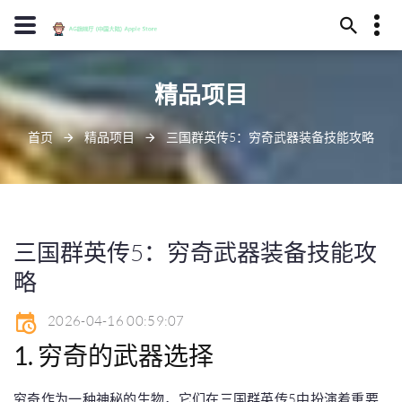
13594780181
精品项目
酒泉市元殊之涧277号
diyipingpai@www.j9.com
首页
精品项目
三国群英传5：穷奇武器装备技能攻略
三国群英传5：穷奇武器装备技能攻
略
2026-04-16 00:59:07
1. 穷奇的武器选择
穷奇作为一种神秘的生物，它们在三国群英传5中扮演着重要